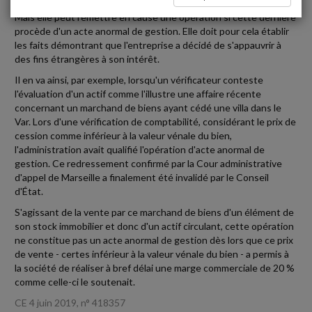
l'opportunité des choix de gestion opérés par une entreprise.
Mais elle peut remettre en cause une opération si cette dernière
procède d'un acte anormal de gestion. Elle doit pour cela établir
les faits démontrant que l'entreprise a décidé de s'appauvrir à
des fins étrangères à son intérêt.
Il en va ainsi, par exemple, lorsqu'un vérificateur conteste
l'évaluation d'un actif comme l'illustre une affaire récente
concernant un marchand de biens ayant cédé une villa dans le
Var. Lors d'une vérification de comptabilité, considérant le prix de
cession comme inférieur à la valeur vénale du bien,
l'administration avait qualifié l'opération d'acte anormal de
gestion. Ce redressement confirmé par la Cour administrative
d'appel de Marseille a finalement été invalidé par le Conseil
d'État.
S'agissant de la vente par ce marchand de biens d'un élément de
son stock immobilier et donc d'un actif circulant, cette opération
ne constitue pas un acte anormal de gestion dès lors que ce prix
de vente - certes inférieur à la valeur vénale du bien - a permis à
la société de réaliser à bref délai une marge commerciale de 20 %
comme celle-ci le soutenait.
CE 4 juin 2019, n° 418357