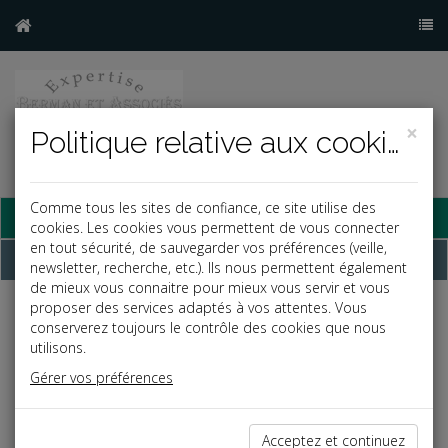
×
Politique relative aux cookies
Comme tous les sites de confiance, ce site utilise des
Base documentaire
cookies. Les cookies vous permettent de vous connecter
en tout sécurité, de sauvegarder vos préférences (veille,
Dépêches
newsletter, recherche, etc.). Ils nous permettent également
de mieux vous connaitre pour mieux vous servir et vous
proposer des services adaptés à vos attentes. Vous
j
a
b
conserverez toujours le contrôle des cookies que nous
Fiscal TPE
utilisons.
Date: 2019-07-22
Gérer vos préférences
ACTE ANORMAL DE GESTION
L'administration fiscale ne peut pas se prononcer sur
Acceptez et continuez