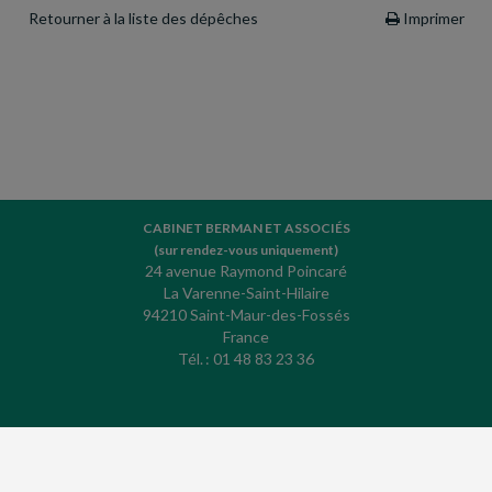
Retourner à la liste des dépêches
Imprimer
CABINET BERMAN ET ASSOCIÉS
(sur rendez-vous uniquement)
24 avenue Raymond Poincaré
La Varenne-Saint-Hilaire
94210 Saint-Maur-des-Fossés
France
Tél. : 01 48 83 23 36
ACCUEIL
PLAN
MENTIONS LÉGALES