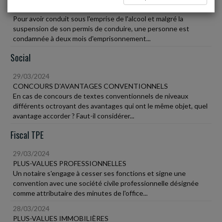
PROPRIÉTÉ
Pour avoir conduit sous l'emprise de l'alcool et malgré la
suspension de son permis de conduire, une personne est
condamnée à deux mois d'emprisonnement...
Social
29/03/2024
CONCOURS D'AVANTAGES CONVENTIONNELS
En cas de concours de textes conventionnels de niveaux
différents octroyant des avantages qui ont le même objet, quel
avantage accorder ? Faut-il considérer...
Fiscal TPE
29/03/2024
PLUS-VALUES PROFESSIONNELLES
Un notaire s'engage à cesser ses fonctions et signe une
convention avec une société civile professionnelle désignée
comme attributaire des minutes de l'office...
28/03/2024
PLUS-VALUES IMMOBILIÈRES