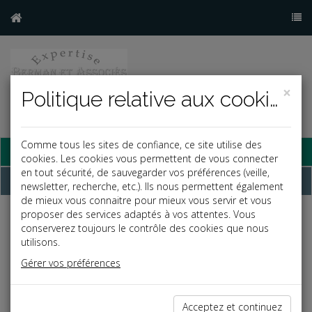
×
Politique relative aux cookies
Comme tous les sites de confiance, ce site utilise des
Base documentaire
cookies. Les cookies vous permettent de vous connecter
en tout sécurité, de sauvegarder vos préférences (veille,
Dépêches
newsletter, recherche, etc.). Ils nous permettent également
de mieux vous connaitre pour mieux vous servir et vous
proposer des services adaptés à vos attentes. Vous
Liste des dernières dépêches
conserverez toujours le contrôle des cookies que nous
utilisons.
Gérer vos préférences
Vie des affaires
29/03/2024
Acceptez et continuez
CONFISCATION D'UN BIEN VENDU SOUS RÉSERVE DE