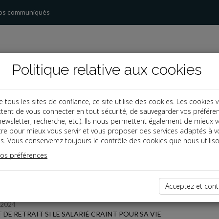
os communiqués
Politique relative aux cookies
ous les sites de confiance, ce site utilise des cookies. Les cookies 
tent de vous connecter en tout sécurité, de sauvegarder vos préfére
s
, newsletter, recherche, etc.). Ils nous permettent également de mieux 
tre pour mieux vous servir et vous proposer des services adaptés à v
s. Vous conserverez toujours le contrôle des cookies que nous utiliso
 des dernières dépêches
vos préférences
Acceptez et cont
/2024
 DE RETRAIT SI LE SALARIÉ CRAINT POUR SA VIE