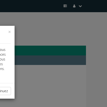
×
vous
nces
vous
os
ns.
inuez