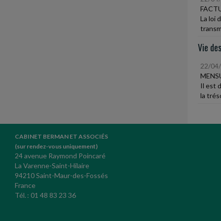
FACT
La loi
transmi
Vie des
22/04
MENSU
Il est
la tré
CABINET BERMAN ET ASSOCIÉS
(sur rendez-vous uniquement)
24 avenue Raymond Poincaré
La Varenne-Saint-Hilaire
94210 Saint-Maur-des-Fossés
France
Tél. : 01 48 83 23 36