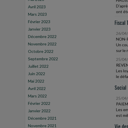
HAUSS
D'aprè
Avril 2023
ont été
Mars 2023
Fiscal 
Février 2023
Janvier 2023
26/04
Décembre 2022
NON-
Novembre 2022
Un cou
sur le 
Octobre 2022
Septembre 2022
25/04
REVEN
Juillet 2022
Les lo
Juin 2022
le déf
Mai 2022
Social
Avril 2022
Mars 2022
25/04
Février 2022
PAIEM
Les em
Janvier 2022
est mê
Décembre 2021
Vie des
Novembre 2021