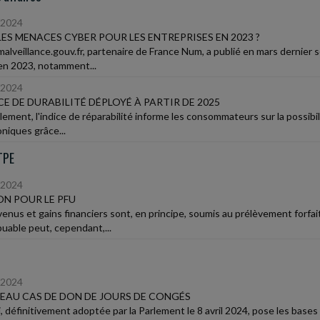
/2024
ES MENACES CYBER POUR LES ENTREPRISES EN 2023 ?
alveillance.gouv.fr, partenaire de France Num, a publié en mars dernier so
en 2023, notamment...
/2024
ICE DE DURABILITÉ DÉPLOYÉ À PARTIR DE 2025
lement, l'indice de réparabilité informe les consommateurs sur la possibi
oniques grâce...
TPE
/2024
N POUR LE PFU
enus et gains financiers sont, en principe, soumis au prélèvement forfaita
buable peut, cependant,...
/2024
AU CAS DE DON DE JOURS DE CONGÉS
, définitivement adoptée par la Parlement le 8 avril 2024, pose les bases 