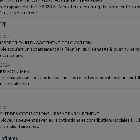
E D'ACTIVITÉ DU MÉDIATEUR DES ENTREPRISES
s le rapport d'activité 2023 du Médiateur des entreprises présenté fin m
 reçues et traitées,...
TPE
/2024
RESPECT D'UN ENGAGEMENT DE LOCATION
ple acquiert un appartement à la Réunion, qu'il s'engage à louer nu penda
revenu qui y...
/2024
US FONCIERS
yers impayés ne sont pas inclus dans les recettes imposables d'un contr
aut de paiement...
/2024
ENT DES COTISATIONS URSSAF PAR VIREMENT
ployeurs peuvent payer leurs cotisations et contributions sociales à l
me obligatoire dès...
 affaires