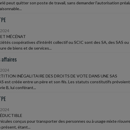
arié peut quitter son poste de travail, sans demander l'autorisation préal
aisonnable...
TPE
/2024
 ET MÉCÉNAT
ciétés coopératives d'intérêt collectif ou SCIC sont des SA, des SAS ou 
ure de biens et de services...
 affaires
/2024
TITION INÉGALITAIRE DES DROITS DE VOTE DANS UNE SAS
S est créée entre un père et son fils. Les statuts constitutifs prévoient 
ie B, lui conférant...
TPE
/2024
ÉDUCTIBLE
hicules conçus pour transporter des personnes ou à usage mixte n'ouvrent
 présent, étant...