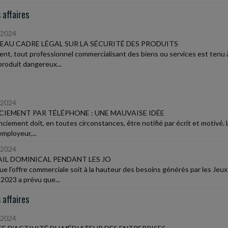
 affaires
/2024
AU CADRE LÉGAL SUR LA SÉCURITÉ DES PRODUITS
ent, tout professionnel commercialisant des biens ou services est tenu à 
produit dangereux...
/2024
CIEMENT PAR TÉLÉPHONE : UNE MAUVAISE IDÉE
enciement doit, en toutes circonstances, être notifié par écrit et motivé.
employeur,...
/2024
IL DOMINICAL PENDANT LES JO
ue l'offre commerciale soit à la hauteur des besoins générés par les Jeu
 2023 a prévu que...
 affaires
/2024