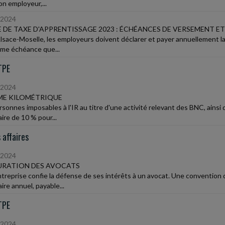
on employeur,...
/2024
 DE TAXE D'APPRENTISSAGE 2023 : ÉCHÉANCES DE VERSEMENT E
lsace-Moselle, les employeurs doivent déclarer et payer annuellement la 
ême échéance que...
TPE
/2024
ME KILOMÉTRIQUE
rsonnes imposables à l'IR au titre d'une activité relevant des BNC, ainsi 
aire de 10 % pour...
 affaires
/2024
URATION DES AVOCATS
treprise confie la défense de ses intérêts à un avocat. Une convention
aire annuel, payable...
TPE
/2024