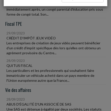
Une salariée enchaîne arrêts de travail, congé de maternité puis
immédiatement après, un congé parental d'éducation pris sous
forme de congé total. Son...
Fiscal TPE
29/09/2023
CRÉDIT D'IMPÔT JEUX VIDÉO
Les entreprises de création de jeux vidéo peuvent bénéficier
d'un crédit d'impôt spécifique dès lors qu'elles ont obtenu un
agrément provisoire du Centre...
28/09/2023
QUITUS FISCAL
Les particuliers et les professionnels qui souhaitent faire
immatriculer un véhicule acheté dans un pays membre de
l'Union européenne autre que la France...
Vie des affaires
28/09/2023
ABUS D'ÉGALITÉ D'UN ASSOCIÉ DE SAS
Une SAS est détenue à égalité par deux sociétés. Les statuts