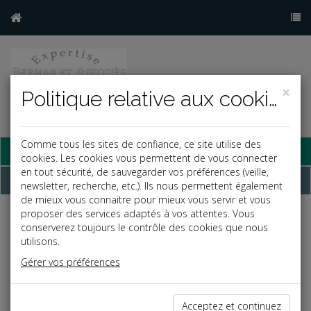
×
Politique relative aux cookies
Comme tous les sites de confiance, ce site utilise des
Base documentaire
cookies. Les cookies vous permettent de vous connecter
en tout sécurité, de sauvegarder vos préférences (veille,
Dépêches
newsletter, recherche, etc.). Ils nous permettent également
de mieux vous connaitre pour mieux vous servir et vous
proposer des services adaptés à vos attentes. Vous
Liste des dernières dépêches
conserverez toujours le contrôle des cookies que nous
utilisons.
Gérer vos préférences
Social
29/09/2023
Acceptez et continuez
CONGÉS PAYÉS ET CONGÉ PARENTAL