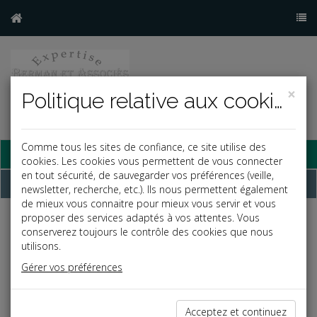
×
Politique relative aux cookies
Comme tous les sites de confiance, ce site utilise des
Base documentaire
cookies. Les cookies vous permettent de vous connecter
en tout sécurité, de sauvegarder vos préférences (veille,
Dépêches
newsletter, recherche, etc.). Ils nous permettent également
de mieux vous connaitre pour mieux vous servir et vous
proposer des services adaptés à vos attentes. Vous
Liste des dernières dépêches
conserverez toujours le contrôle des cookies que nous
utilisons.
Gérer vos préférences
Social
30/06/2026
Acceptez et continuez
CONVENTION DE FORFAIT JOURS INVALIDÉE : QUAND