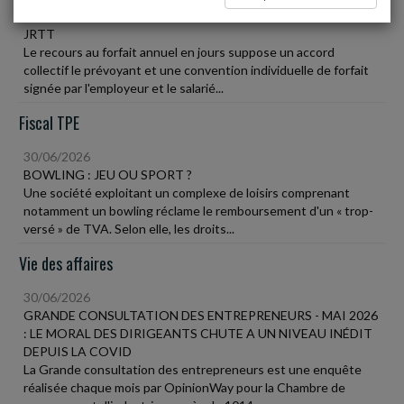
L'EMPLOYEUR PEUT DEMANDER LE REMBOURSEMENT DE
JRTT
Le recours au forfait annuel en jours suppose un accord
collectif le prévoyant et une convention individuelle de forfait
signée par l'employeur et le salarié...
Fiscal TPE
30/06/2026
BOWLING : JEU OU SPORT ?
Une société exploitant un complexe de loisirs comprenant
notamment un bowling réclame le remboursement d'un « trop-
versé » de TVA. Selon elle, les droits...
Vie des affaires
30/06/2026
GRANDE CONSULTATION DES ENTREPRENEURS - MAI 2026
: LE MORAL DES DIRIGEANTS CHUTE A UN NIVEAU INÉDIT
DEPUIS LA COVID
La Grande consultation des entrepreneurs est une enquête
réalisée chaque mois par OpinionWay pour la Chambre de